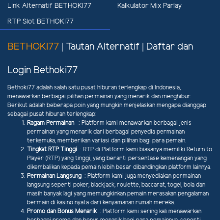
Link Alternatif BETHOKI77
Kalkulator Mix Parlay
RTP Slot BETHOKI77
BETHOKI77
| Tautan Alternatif | Daftar dan
Login Bethoki77
Bethoki77 adalah salah satu pusat hiburan terlengkap di Indonesia,
menawarkan berbagai pilihan permainan yang menarik dan menghibur.
Berikut adalah beberapa poin yang mungkin menjelaskan mengapa dianggap
sebagai pusat hiburan terlengkap:
Ragam Permainan
: Platform kami menawarkan berbagai jenis
permainan yang menarik dari berbagai penyedia permainan
terkemuka, memberikan variasi dan pilihan bagi para pemain.
Tingkat RTP Tinggi
: RTP di Platform kami biasanya memiliki Return to
Player (RTP) yang tinggi, yang berarti persentase kemenangan yang
dikembalikan kepada pemain lebih besar dibandingkan platform lainnya.
Permainan Langsung
: Platform kami juga menyediakan permainan
langsung seperti poker, blackjack, roulette, baccarat, togel, bola dan
masih banyak lagi yang memungkinkan pemain merasakan pengalaman
bermain di kasino nyata dari kenyamanan rumah mereka.
Promo dan Bonus Menarik
: Platform kami sering kali menawarkan